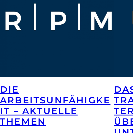
DIE
DA
ARBEITSUNFÄHIGKE
TR
IT – AKTUELLE
TER
THEMEN
ÜB
UN