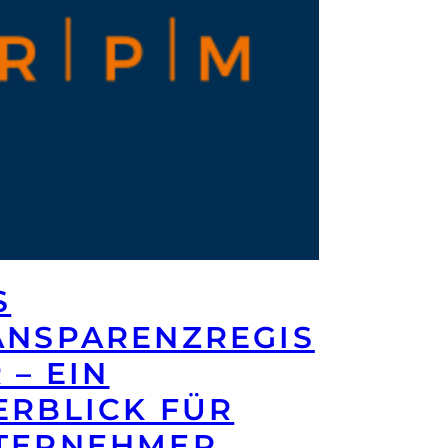
S
ANSPARENZREGIS
 – EIN
ERBLICK FÜR
TERNEHMER