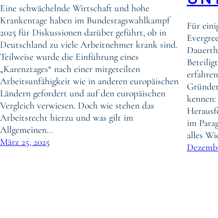
Eine schwächelnde Wirtschaft und hohe
Krankentage haben im Bundestagswahlkampf
Für eini
2025 für Diskussionen darüber geführt, ob in
Evergree
Deutschland zu viele Arbeitnehmer krank sind.
Dauerthe
Teilweise wurde die Einführung eines
Beteili
„Karenztages“ nach einer mitgeteilten
erfahren
Arbeitsunfähigkeit wie in anderen europäischen
Gründer
Ländern gefordert und auf den europäischen
kennen: 
Vergleich verwiesen. Doch wie stehen das
Herausf
Arbeitsrecht hierzu und was gilt im
im Parag
Allgemeinen…
alles W
März 25, 2025
Dezembe