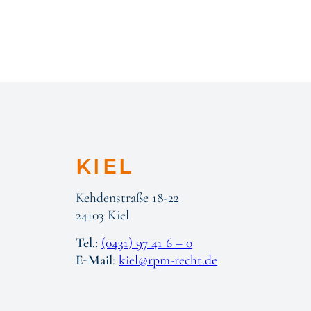
KIEL
Kehdenstraße 18-22
24103 Kiel
Tel.:
(0431) 97 41 6 – 0
E-Mail
:
kiel@rpm-recht.de