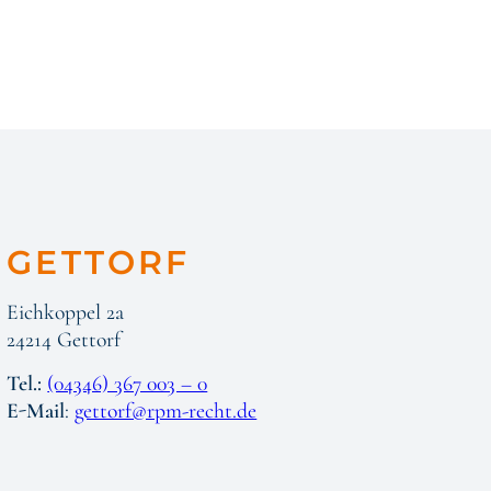
GETTORF
Eichkoppel 2a
24214 Gettorf
Tel.:
(04346) 367 003 – 0
E-Mail
:
gettorf@rpm-recht.de